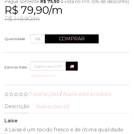
Pague somente
R$ 75,90
à vista no PIX. (5% de desconto)
R$ 79,90/m
R$ 149,90/m
COMPRAR
Quantidade
Não sei meu CEP
0 avaliações
/
Avalie este produto
Descrição
Avaliações (0)
Laise
A Laise é um tecido fresco e de ótima qualidade.