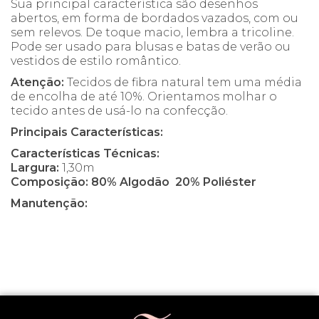
Sua principal característica são desenhos
abertos, em forma de bordados vazados, com ou
sem relevos. De toque macio, lembra a tricoline.
Pode ser usado para blusas e batas de verão ou
vestidos de estilo romântico.
Atenção:
Tecidos de fibra natural tem uma média
de encolha de até 10%. Orientamos molhar o
tecido antes de usá-lo na confecção.
Principais Características:
Características Técnicas:
Largura:
1,30m
Composição: 80% Algodão 20% Poliéster
Manutenção: