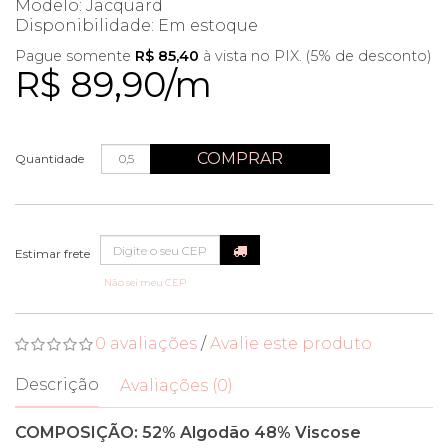
Modelo: Jacquard
Disponibilidade:
Em estoque
Pague somente
R$ 85,40
à vista no PIX. (5% de desconto)
R$ 89,90/m
COMPRAR
Quantidade
Não sei meu CEP
0 avaliações
/
Avalie este produto
Descrição
Avaliações (0)
COMPOSIÇÃO: 52% Algodão 48% Viscose