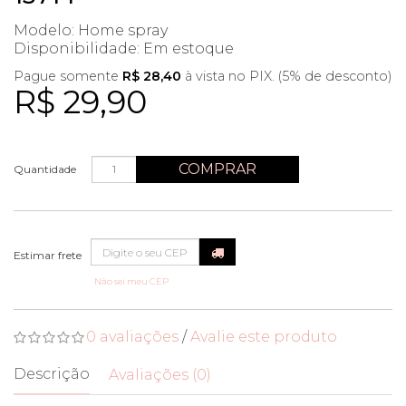
Modelo: Home spray
Disponibilidade:
Em estoque
Pague somente
R$ 28,40
à vista no PIX. (5% de desconto)
R$ 29,90
COMPRAR
Quantidade
Não sei meu CEP
0 avaliações
/
Avalie este produto
Descrição
Avaliações (0)