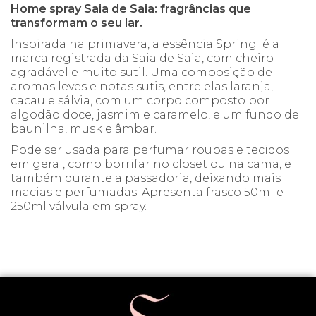
Home spray Saia de Saia: fragrâncias que
transformam o seu lar.
Inspirada na primavera, a essência Spring é a
marca registrada da Saia de Saia, com cheiro
agradável e muito sutil. Uma composição de
aromas leves e notas sutis, entre elas laranja,
cacau e sálvia, com um corpo composto por
algodão doce, jasmim e caramelo, e um fundo de
baunilha, musk e âmbar.
Pode ser usada para perfumar roupas e tecidos
em geral, como borrifar no closet ou na cama, e
também durante a passadoria, deixando mais
macias e perfumadas. Apresenta frasco 50ml e
250ml válvula em spray.