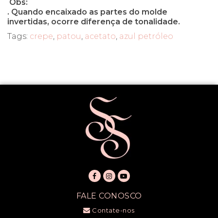
Obs:
. Quando encaixado as partes do molde
invertidas, ocorre diferença de tonalidade.
Tags:
crepe
,
patou
,
acetato
,
azul petróleo
FALE CONOSCO
Contate-nos