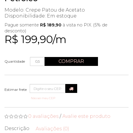
Modelo: Crepe Patou de Acetato
Disponibilidade:
Em estoque
Pague somente
R$ 189,90
à vista no PIX. (5% de
desconto)
R$ 199,90/m
COMPRAR
Quantidade
Não sei meu CEP
0 avaliações
/
Avalie este produto
Descrição
Avaliações (0)