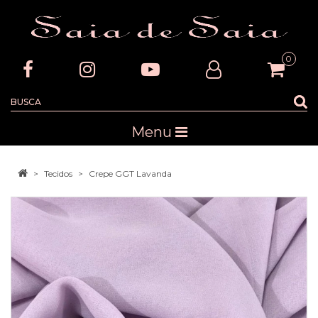
0
Menu
Tecidos
Crepe GGT Lavanda