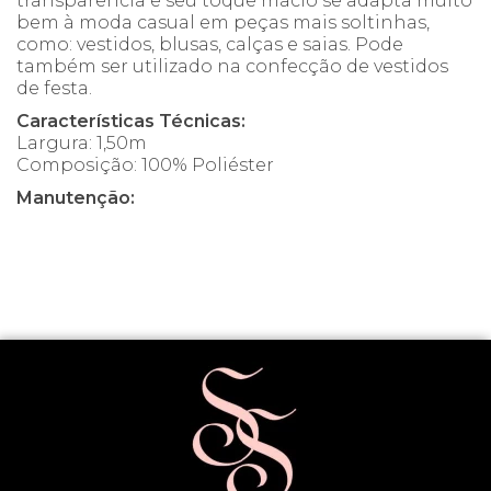
transparência e seu toque macio se adapta muito
bem à moda casual em peças mais soltinhas,
como: vestidos, blusas, calças e saias. Pode
também ser utilizado na confecção de vestidos
de festa.
Características Técnicas:
Largura: 1,50m
Composição: 100% Poliéster
Manutenção: