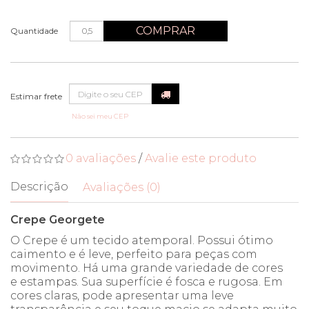
COMPRAR
Quantidade
Não sei meu CEP
0 avaliações
/
Avalie este produto
Descrição
Avaliações (0)
Crepe Georgete
O Crepe é um tecido atemporal. Possui ótimo
caimento e é leve, perfeito para peças com
movimento. Há uma grande variedade de cores
e estampas. Sua superfície é fosca e rugosa. Em
cores claras, pode apresentar uma leve