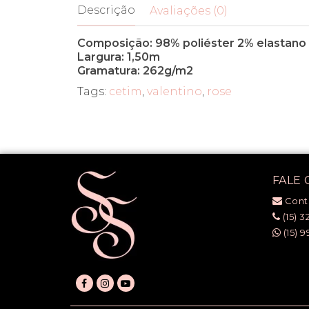
Descrição
Avaliações (0)
Composição: 98% poliéster 2% elastano
Largura: 1,50m
Gramatura: 262g/m2
Tags:
cetim
,
valentino
,
rose
FALE
Cont
(15) 3
(15) 9