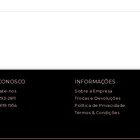
 CONOSCO
INFORMAÇÕES
ate-nos
Sobre a Empresa
293-2811
Trocas e Devoluções
9119 1954
Política de Privacidade
Termos & Condições