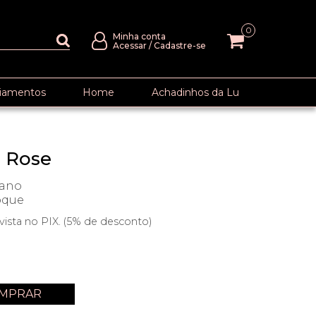
0
Minha conta
Acessar
/
Cadastre-se
iamentos
Home
Achadinhos da Lu
o Rose
tano
oque
vista no PIX. (5% de desconto)
m
MPRAR