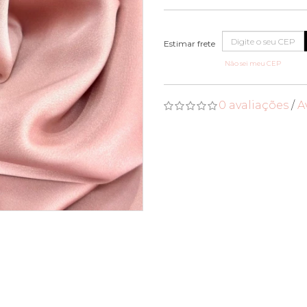
Não sei meu CEP
0 avaliações
/
A