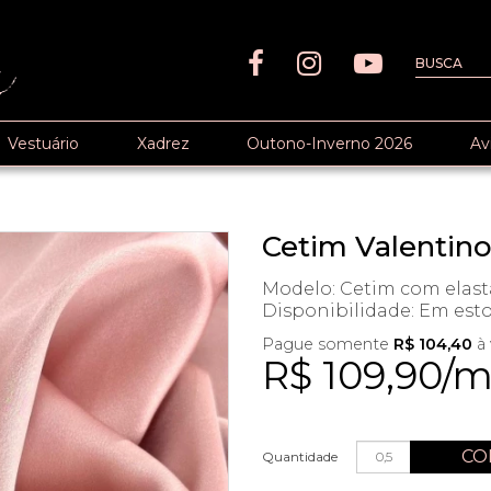
Vestuário
Xadrez
Outono-Inverno 2026
Av
Cetim Valentin
Modelo: Cetim com elas
Disponibilidade:
Em est
Pague somente
R$ 104,40
à 
R$ 109,90/
CO
Quantidade