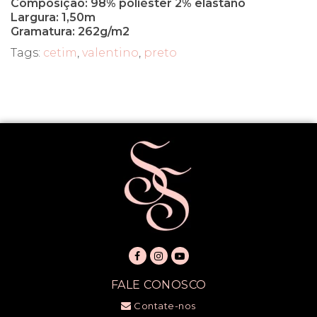
Composição: 98% poliéster 2% elastano
Largura: 1,50m
Gramatura: 262g/m2
Tags:
cetim
,
valentino
,
preto
FALE CONOSCO
Contate-nos