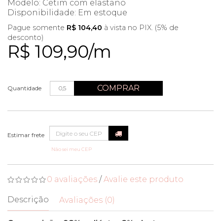
Modelo: Cetim com elastano
Disponibilidade:
Em estoque
Pague somente
R$ 104,40
à vista no PIX. (5% de
desconto)
R$ 109,90/m
COMPRAR
Quantidade
Não sei meu CEP
0 avaliações
/
Avalie este produto
Descrição
Avaliações (0)