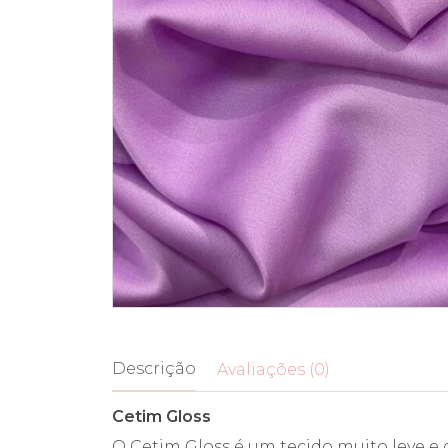
Descrição
Avaliações (0)
Cetim Gloss
O Cetim Gloss é um tecido muito leve e