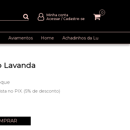
0
Minha conta
Acessar
/
Cadastre-se
Aviamentos
Home
Achadinhos da Lu
o Lavanda
oque
ista no PIX. (5% de desconto)
MPRAR