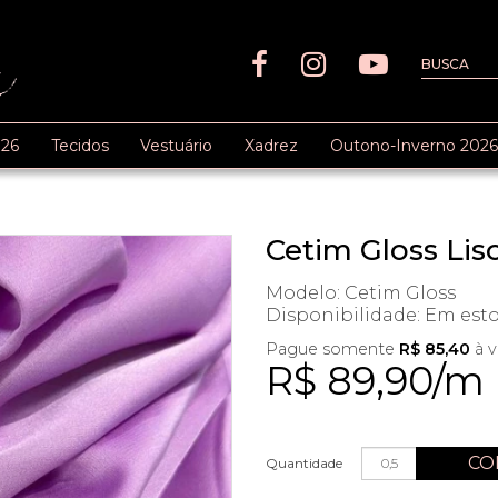
26
Tecidos
Vestuário
Xadrez
Outono-Inverno 2026
Cetim Gloss Lis
Modelo: Cetim Gloss
Disponibilidade:
Em est
Pague somente
R$ 85,40
à v
R$ 89,90/m
CO
Quantidade