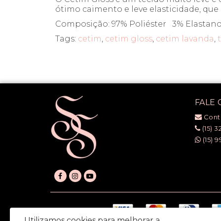
ótimo caimento e leve elasticidade, que
Composição: 97% Poliéster 3% Elastan
Tags:
cetim
,
cetim gloss
,
cetim lavanda
,
FALE
Cont
(15) 3
(15) 9
Utilizamos cookies para melhorar a