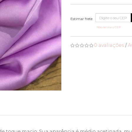
Não sei meu CEP
0 avaliações
/
A
 de toque macio. Sua aparência é médio acetinada, mu