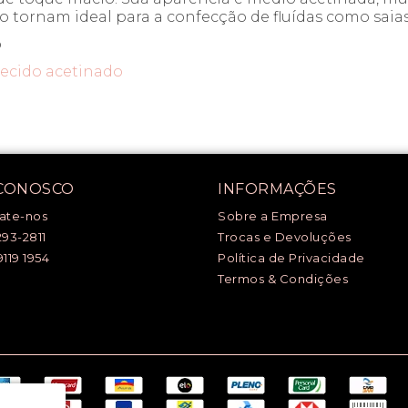
 o tornam ideal para a confecção de fluídas como saia
o
tecido acetinado
 CONOSCO
INFORMAÇÕES
ate-nos
Sobre a Empresa
293-2811
Trocas e Devoluções
9119 1954
Política de Privacidade
Termos & Condições