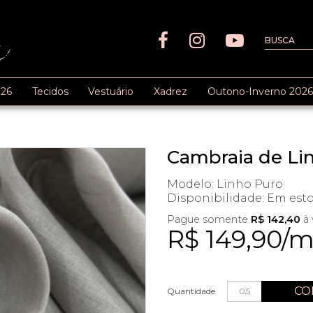
26
Tecidos
Vestuário
Xadrez
Outono-Inverno 2026
Cambraia de L
Modelo: Linho Puro
Disponibilidade:
Em est
Pague somente
R$ 142,40
à 
R$ 149,90/
CO
Quantidade