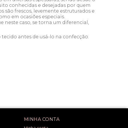
 muito conhecidas e desejadas por quem
dos são frescos, levemente estruturados e
como em ocasiões especiais.
este caso, se torna um diferencial,
 tecido antes de usá-lo na confecção.
MINHA CONTA
Minha conta