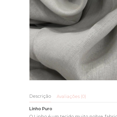
Descrição
Avaliações (0)
Linho Puro
O Linho é um tecido muito nobre, fabric