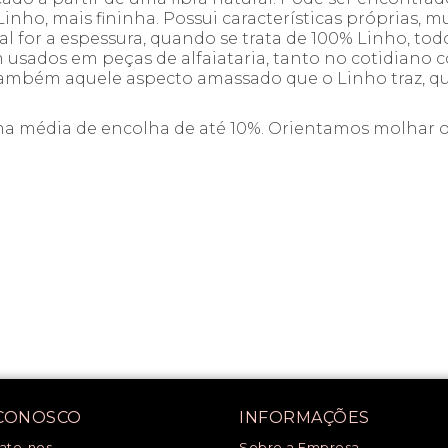
Linho, mais fininha. Possui características próprias,
ual for a espessura, quando se trata de 100% Linho, to
 usados em peças de alfaiataria, tanto no cotidiano 
bém aquele aspecto amassado que o Linho traz, que n
uma média de encolha de até 10%. Orientamos molhar o
 CONOSCO
INFORMAÇÕES
ate-nos
Sobre a Empresa