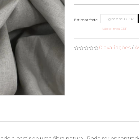
Não sei meu CEP
0 avaliações
/
A
ado a partir de uma fibra natural. Pode ser encontra