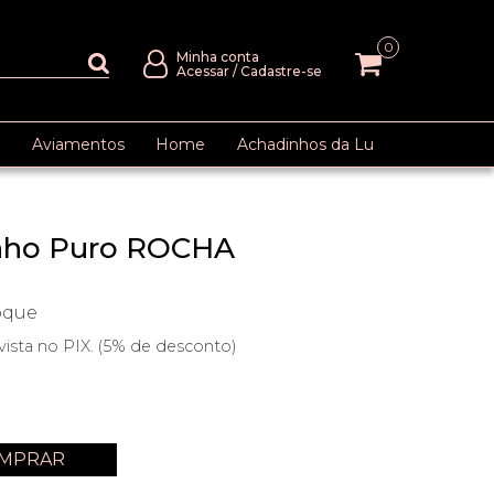
0
Minha conta
Acessar
/
Cadastre-se
Aviamentos
Home
Achadinhos da Lu
inho Puro ROCHA
oque
vista no PIX. (5% de desconto)
m
MPRAR