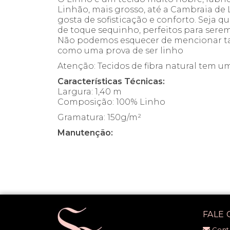
Linhão, mais grosso, até a Cambraia de 
gosta de sofisticação e conforto. Seja q
de toque sequinho, perfeitos para serem
Não podemos esquecer de mencionar tam
como uma prova de ser linho
Atenção: Tecidos de fibra natural tem 
Características Técnicas:
Largura: 1,40 m
Composição: 100% Linho
Gramatura: 150g/m²
Manutenção:
FALE
Cont