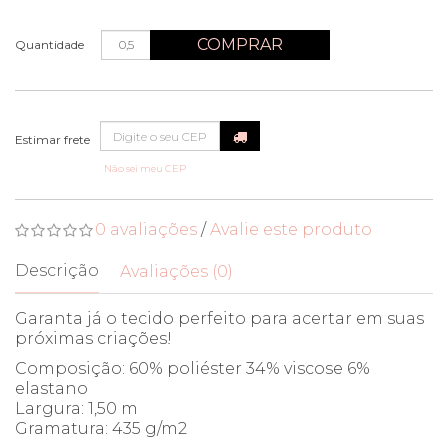
COMPRAR
Quantidade
Não sei meu CEP
0 avaliações
/
Avalie este produto
Descrição
Avaliações (0)
Garanta já o tecido perfeito para acertar em suas
próximas criações!
Composição: 60% poliéster 34% viscose 6%
elastano
Largura: 1,50 m
Gramatura: 435 g/m2