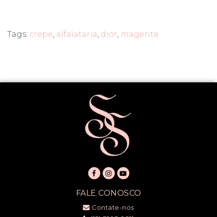
Tags:
crepe
,
alfaiataria
,
dior
,
magenta
FALE CONOSCO
Contate-nos