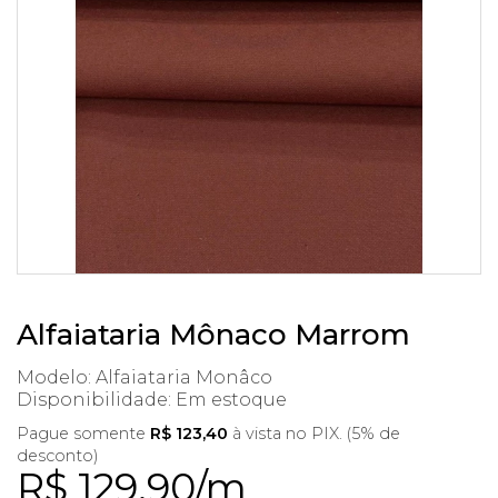
Alfaiataria Mônaco Marrom
Modelo: Alfaiataria Monâco
Disponibilidade:
Em estoque
Pague somente
R$ 123,40
à vista no PIX. (5% de
desconto)
R$ 129,90/m