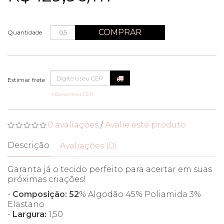
COMPRAR
Quantidade
Não sei meu CEP
0 avaliações
/
Avalie este produto
Descrição
Avaliações (0)
Garanta já o tecido perfeito para acertar em suas
próximas criações!
-
Composição: 52
% Algodão 45% Poliamida 3%
Elastano
-
Largura:
1,50