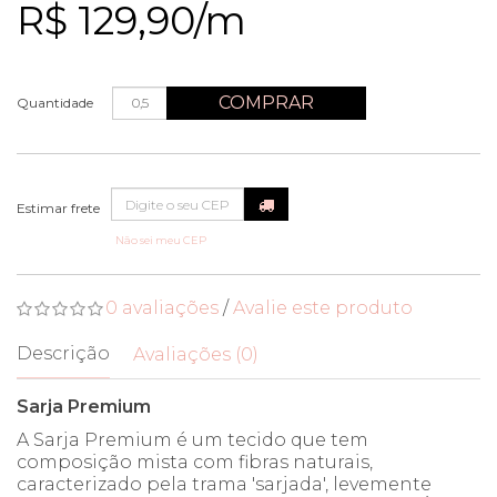
R$ 129,90/m
COMPRAR
Quantidade
Não sei meu CEP
0 avaliações
/
Avalie este produto
Descrição
Avaliações (0)
Sarja Premium
A Sarja Premium é um tecido que tem
composição mista com fibras naturais,
caracterizado pela trama 'sarjada', levemente