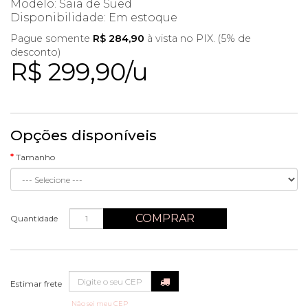
Modelo: Saia de Sued
Disponibilidade:
Em estoque
Pague somente
R$ 284,90
à vista no PIX. (5% de
desconto)
R$ 299,90/u
Opções disponíveis
Tamanho
COMPRAR
Quantidade
Não sei meu CEP