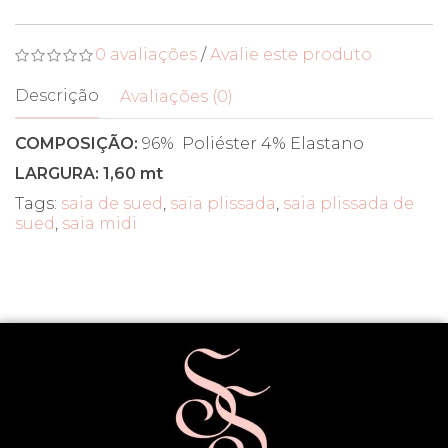
0 avaliações
/
Avalie este produto
Descrição
Avaliações (0)
COMPOSIÇÃO:
96% Poliéster 4% Elastano
LARGURA: 1,60 mt
Tags:
saia de sued
,
saia plissada
,
saia plissada de
sued
,
saia midi