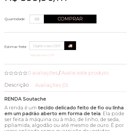
COMPRAR
Quantidade
Não sei meu CEP
0 avaliações
/
Avalie este produto
Descrição
Avaliações (0)
RENDA Soutache
A renda é um
tecido delicado feito de fio ou linha
em um padrão aberto em forma de teia
. Ela pode
ser feita à máquina ou à mão, de linho, de seda,
ppliamida, algodão ou até mesmo de ouro. É por