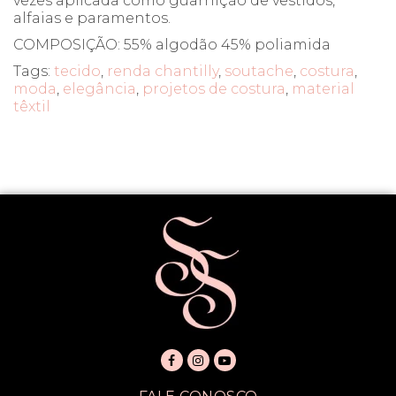
vezes aplicada como guarnição de vestidos,
alfaias e paramentos.
COMPOSIÇÃO: 55% algodão 45% poliamida
Tags:
tecido
,
renda chantilly
,
soutache
,
costura
,
moda
,
elegância
,
projetos de costura
,
material
têxtil