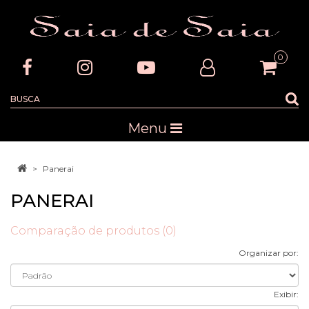
0
Menu
Panerai
PANERAI
Comparação de produtos (0)
Organizar por:
Exibir: