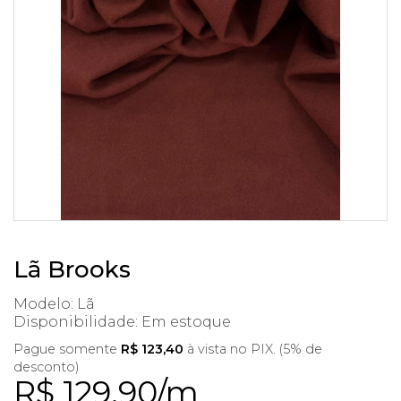
Lã Brooks
Modelo: Lã
Disponibilidade:
Em estoque
Pague somente
R$ 123,40
à vista no PIX. (5% de
desconto)
R$ 129,90/m