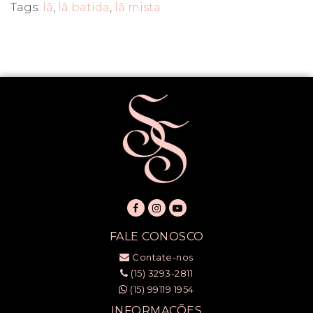
Tags:
lã
,
lã batida
,
lã mista
FALE CONOSCO
Contate-nos
(15) 3293-2811
(15) 99119 1954
INFORMAÇÕES