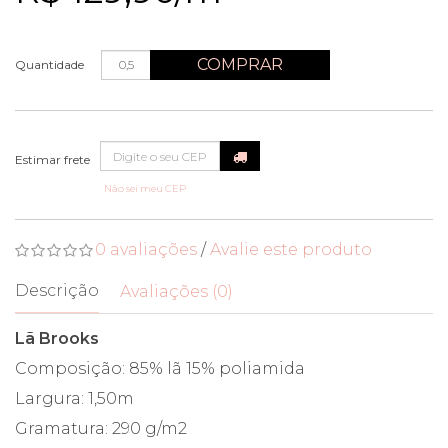
COMPRAR
Quantidade
Não sei meu CEP
0 avaliações
/
Avalie este produto
Descrição
Avaliações (0)
Lã Brooks
Composição: 85% lã 15% poliamida
Largura: 1,50m
Gramatura: 290 g/m2