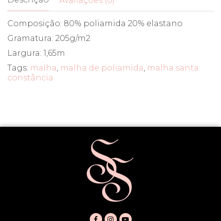
Avaliações (0)
Composição: 80% poliamida 20% elastano
Gramatura: 205g/m2
Largura: 1,65m
Tags:
malha
,
malha de poliamida
,
malha santa
constância