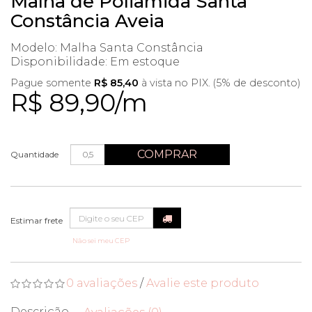
Malha de Poliamida Santa
Constância Aveia
Modelo: Malha Santa Constância
Disponibilidade:
Em estoque
Pague somente
R$ 85,40
à vista no PIX. (5% de desconto)
R$ 89,90/m
COMPRAR
Quantidade
Não sei meu CEP
0 avaliações
/
Avalie este produto
Descrição