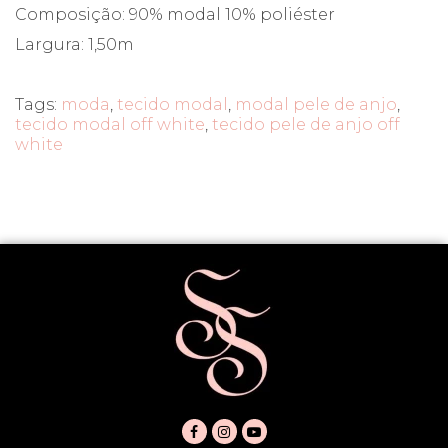
Composição: 90% modal 10% poliéster
Largura: 1,50m
Tags:
moda
,
tecido modal
,
modal pele de anjo
,
tecido modal off white
,
tecido pele de anjo off
white