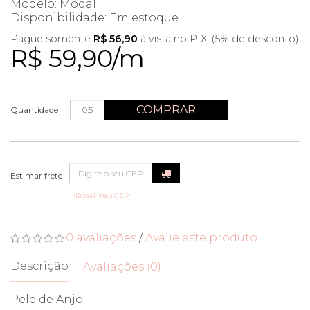
Modelo: Modal
Disponibilidade:
Em estoque
Pague somente
R$ 56,90
à vista no PIX. (5% de desconto)
R$ 59,90/m
COMPRAR
Quantidade
Não sei meu CEP
0 avaliações
/
Avalie este produto
Descrição
Avaliações (0)
Pele de Anjo