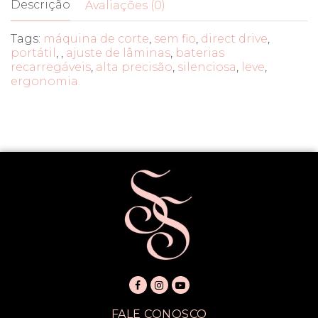
Descrição
Avaliações (0)
Tags:
máquina de corte
,
sem fio
,
direct drive
,
portátil
,
,
ajuste de lâminas
,
baterias
recarregáveis
,
alta precisão
,
silenciosa
,
leve
,
ergonomia.
FALE CONOSCO