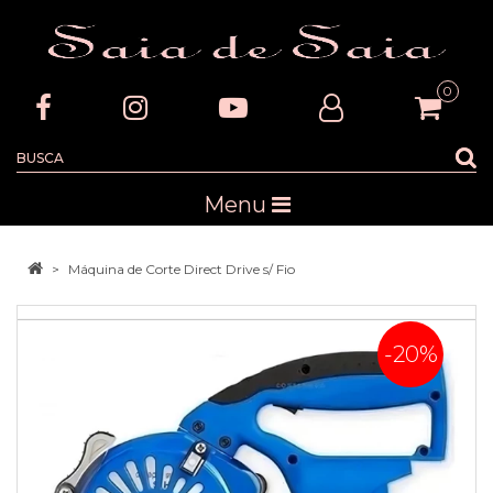
0
Menu
Máquina de Corte Direct Drive s/ Fio
-20%