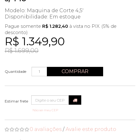
Modelo: Maquina de Corte 4,5'
Disponibilidade:
Em estoque
Pague somente
R$ 1.282,40
à vista no PIX. (5% de
desconto)
R$ 1.349,90
R$ 1.699,00
COMPRAR
Quantidade
Não sei meu CEP
0 avaliações
/
Avalie este produto