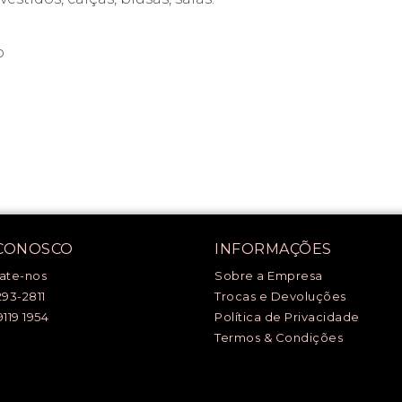
o
 CONOSCO
INFORMAÇÕES
ate-nos
Sobre a Empresa
293-2811
Trocas e Devoluções
9119 1954
Política de Privacidade
Termos & Condições