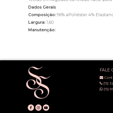
Dados Gerais
Composição:
96% aPoliéster 4% Elastan
Largura:
1,60
Manutenção:
FALE
Cont
(15) 3
(15) 9