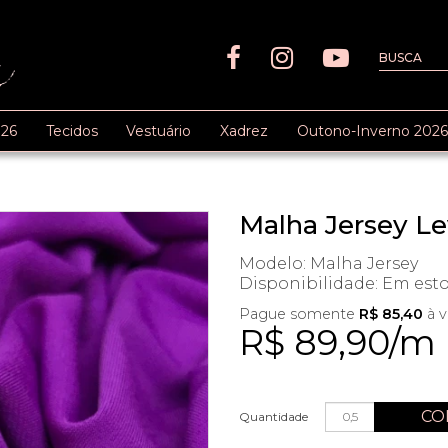
26
Tecidos
Vestuário
Xadrez
Outono-Inverno 2026
Malha Jersey L
Modelo: Malha Jersey
Disponibilidade:
Em est
Pague somente
R$ 85,40
à v
R$ 89,90/m
CO
Quantidade