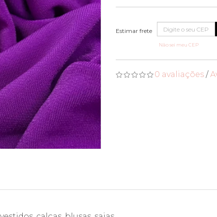
Não sei meu CEP
0 avaliações
/
A
stidos, calças, blusas, saias.