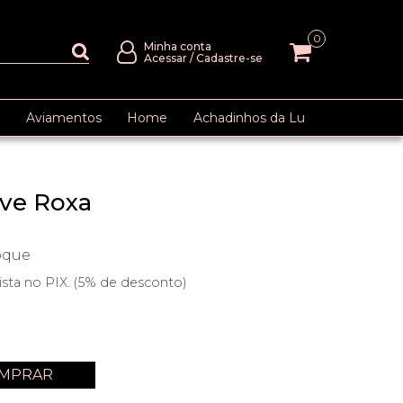
0
Minha conta
Acessar
/
Cadastre-se
Aviamentos
Home
Achadinhos da Lu
eve Roxa
oque
ista no PIX. (5% de desconto)
MPRAR