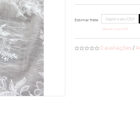
Não sei meu CEP
0 avaliações
/
A