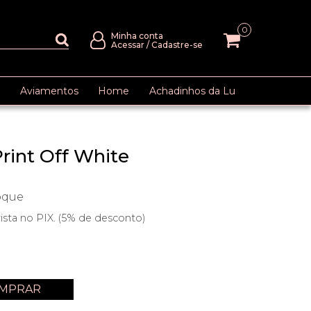
0
Minha conta
Acessar
/
Cadastre-se
Aviamentos
Home
Achadinhos da Lu
Print Off White
oque
ista no PIX. (5% de desconto)
MPRAR