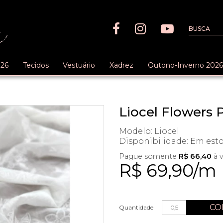
26
Tecidos
Vestuário
Xadrez
Outono-Inverno 2026
Liocel Flowers 
Modelo: Liocel
Disponibilidade:
Em est
Pague somente
R$ 66,40
à v
R$ 69,90/m
CO
Quantidade