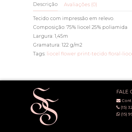
Descrição
Avaliações (0)
Tecido com impressão em relevo.
Composição: 75% liocel 25% poliamida
Largura: 1,45m
Gramatura: 122 g/m2
Tags:
liocel flower print-tecido floral-lio
FALE
Cont
(15) 3
(15) 9