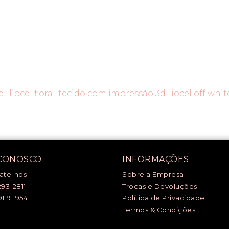
cel-liocel floral-tecido com impressão 3d-liocel off whit
 CONOSCO
INFORMAÇÕES
ate-nos
Sobre a Empresa
293-2811
Trocas e Devoluções
9119 1954
Política de Privacidade
Termos & Condições