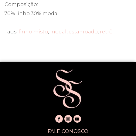
Composição:
70% linho 30% modal
Tags:
linho misto
,
modal
,
estampado
,
retrô
FALE CONOSCO