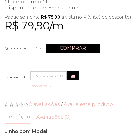
Modelo: Linho Misto
Disponibilidade:
Em estoque
Pague somente
R$ 75,90
à vista no PIX. (5% de desconto)
R$ 79,90/m
COMPRAR
Quantidade
Não sei meu CEP
0 avaliações
/
Avalie este produto
Descrição
Avaliações (0)
Linho com Modal