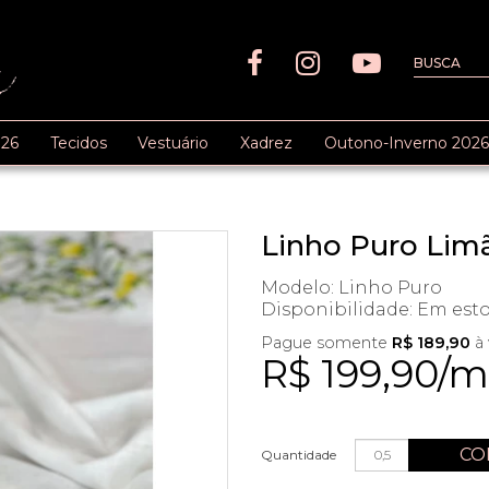
26
Tecidos
Vestuário
Xadrez
Outono-Inverno 2026
Linho Puro Limão
Modelo: Linho Puro
Disponibilidade:
Em est
Pague somente
R$ 189,90
à 
R$ 199,90/m
CO
Quantidade