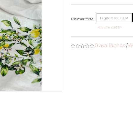
Não sei meu CEP
0 avaliações
/
A