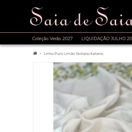
Coleção Verão 2027
LIQUIDAÇÃO JULHO 20
Linho Puro Limão Siciliano Italiano