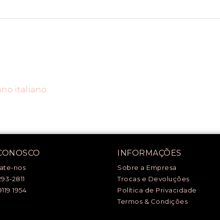
ano italiano
 CONOSCO
INFORMAÇÕES
ate-nos
Sobre a Empresa
293-2811
Trocas e Devoluções
9119 1954
Política de Privacidade
Termos & Condições