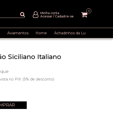
0
Minha conta
Acessar
/
Cadastre-se
Aviamentos
Home
Achadinhos da Lu
 Siciliano Italiano
oque
vista no PIX. (5% de desconto)
MPRAR