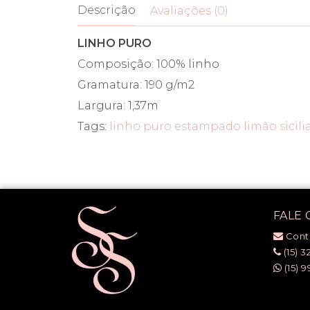
Descrição
Avaliações (0)
LINHO PURO
Composição: 100% linho
Gramatura: 190 g/m2
Largura: 1,37m
Tags:
linho puro estampado limão sicili
FALE
Cont
(15) 3
(15) 9