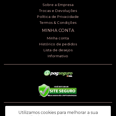
Sobre a Empresa
Trocas e Devoluções
Política de Privacidade
Termos & Condições
MINHA CONTA
Minha conta
Histórico de pedidos
Lista de desejos
Informativo
Luciana Henrique dos Santos ME - CNPJ: 24.868.148/0001-00 - I.E.:
Utilizamos cookies para melhorar a sua
669.979.145.118