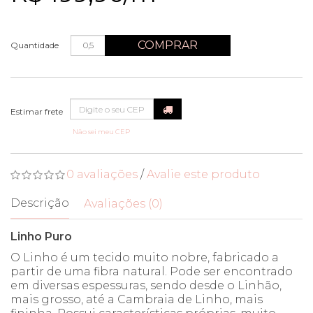
COMPRAR
Quantidade
Não sei meu CEP
0 avaliações
/
Avalie este produto
Descrição
Avaliações (0)
Linho Puro
O Linho é um tecido muito nobre, fabricado a
partir de uma fibra natural. Pode ser encontrado
em diversas espessuras, sendo desde o Linhão,
mais grosso, até a Cambraia de Linho, mais