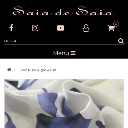
0
Menu
Linho Puro Algas Azuis