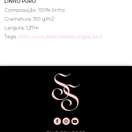
LINHO PURO
Composição: 100% linho
Gramatura: 190 g/m2
Largura: 1,37m
Tags:
linho puro
,
estampado
,
algas
,
azul