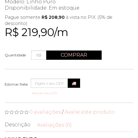
Modelo: Linho Puro
Disponibilidade:
Em estoque
Pague somente
R$ 208,90
à vista no PIX. (5% de
desconto)
R$ 219,90/m
COMPRAR
Quantidade
Não sei meu CEP
0 avaliações
/
Avalie este produto
Descrição
Avaliações (0)