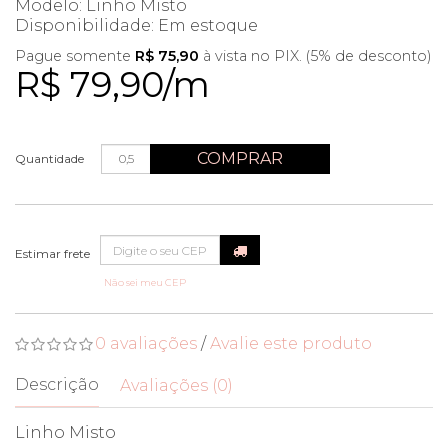
Modelo: Linho Misto
Disponibilidade:
Em estoque
Pague somente
R$ 75,90
à vista no PIX. (5% de desconto)
R$ 79,90/m
COMPRAR
Quantidade
Não sei meu CEP
0 avaliações
/
Avalie este produto
Descrição
Avaliações (0)
Linho Misto