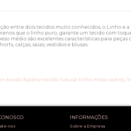
 entre dois tecidos muito conhecidos, o Linho e a V
enos que o linho puro, garante um tecido com toque
eso médio são excelentes características para peças 
rts, calças, saias, vestidos e blusas.
en-tecido fxadrez-tecido natural-linho misto xadrez
,
l
 CONOSCO
INFORMAÇÕES
ate-nos
Sobre a Empresa