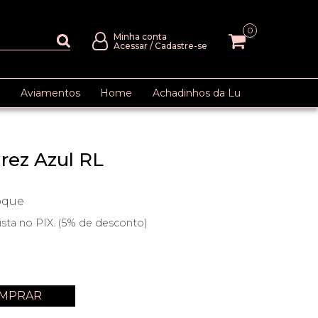
0
Minha conta
Acessar
/
Cadastre-se
Aviamentos
Home
Achadinhos da Lu
rez Azul RL
oque
ista no PIX. (5% de desconto)
MPRAR