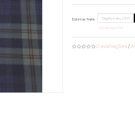
Não sei meu CEP
0 avaliações
/
A