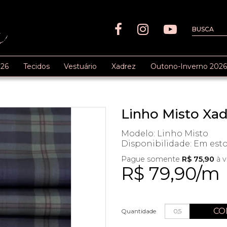
26
Tecidos
Vestuário
Xadrez
Outono-Inverno 2026
Linho Misto Xad
Modelo: Linho Misto
Disponibilidade:
Em est
Pague somente
R$ 75,90
à v
R$ 79,90/m
CO
Quantidade