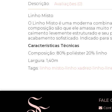
Descrição
Avaliações (0)
Linho Misto
O Linho Misto é uma moderna combinação
composição são que ele amassa muito m
caimento levemente estruturado e seu p
acabamento sofisticado. Indicado para sho
Características Técnicas
Composição: 80% poliéster 20% linho
Largura: 1,40m
Tags:
linho misto-linho xadrez-linho-lin
FALE
Cont