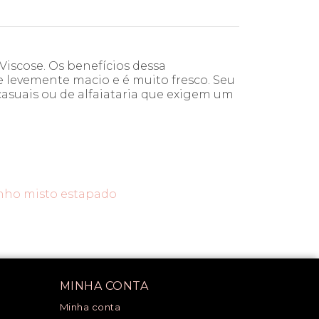
iscose. Os benefícios dessa
 levemente macio e é muito fresco. Seu
casuais ou de alfaiataria que exigem um
inho misto estapado
MINHA CONTA
Minha conta