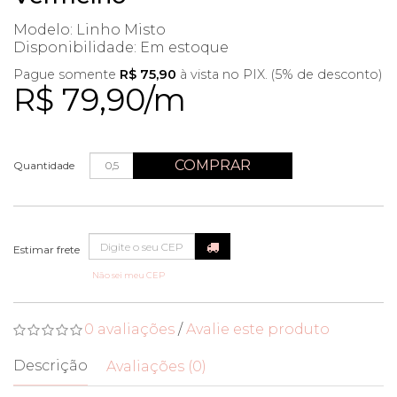
Modelo: Linho Misto
Disponibilidade:
Em estoque
Pague somente
R$ 75,90
à vista no PIX. (5% de desconto)
R$ 79,90/m
COMPRAR
Quantidade
Não sei meu CEP
0 avaliações
/
Avalie este produto
Descrição
Avaliações (0)