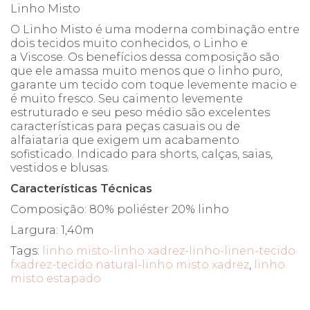
Linho Misto
O Linho Misto é uma moderna combinação entre
dois tecidos muito conhecidos, o Linho e
a Viscose. Os benefícios dessa composição são
que ele amassa muito menos que o linho puro,
garante um tecido com toque levemente macio e
é muito fresco. Seu caimento levemente
estruturado e seu peso médio são excelentes
características para peças casuais ou de
alfaiataria que exigem um acabamento
sofisticado. Indicado para shorts, calças, saias,
vestidos e blusas.
Características Técnicas
Composição: 80% poliéster 20% linho
Largura: 1,40m
Tags:
linho misto-linho xadrez-linho-linen-tecido
fxadrez-tecido natural-linho misto xadrez
,
linho
misto estapado