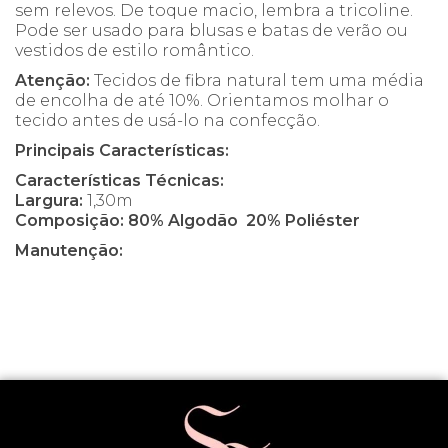
sem relevos. De toque macio, lembra a tricoline.
Pode ser usado para blusas e batas de verão ou
vestidos de estilo romântico.
Atenção:
Tecidos de fibra natural tem uma média
de encolha de até 10%. Orientamos molhar o
tecido antes de usá-lo na confecção.
Principais Características:
Características Técnicas:
Largura:
1,30m
Composição: 80% Algodão 20% Poliéster
Manutenção: