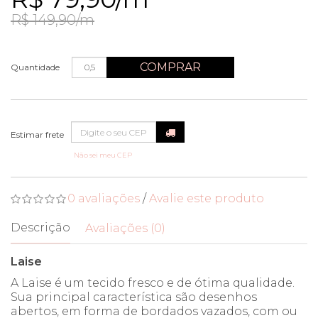
R$ 149,90/m
COMPRAR
Quantidade
Não sei meu CEP
0 avaliações
/
Avalie este produto
Descrição
Avaliações (0)
Laise
A Laise é um tecido fresco e de ótima qualidade.
Sua principal característica são desenhos
abertos, em forma de bordados vazados, com ou