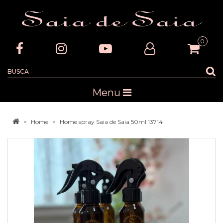
0
Menu
Home
Home spray Saia de Saia 50ml 13714