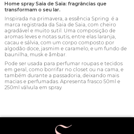
Home spray Saia de Saia: fragrâncias que
transformam o seu lar.
Inspirada na primavera, a essência Spring é a
marca registrada da Saia de Saia, com cheiro
agradável e muito sutil. Uma composição de
aromas leves e notas sutis, entre elas laranja,
cacau e sálvia, com um corpo composto por
algodão doce, jasmim e caramelo, e um fundo de
baunilha, musk e âmbar.
Pode ser usada para perfumar roupas e tecidos
em geral, como borrifar no closet ou na cama, e
também durante a passadoria, deixando mais
macias e perfumadas. Apresenta frasco 50ml e
250ml válvula em spray.