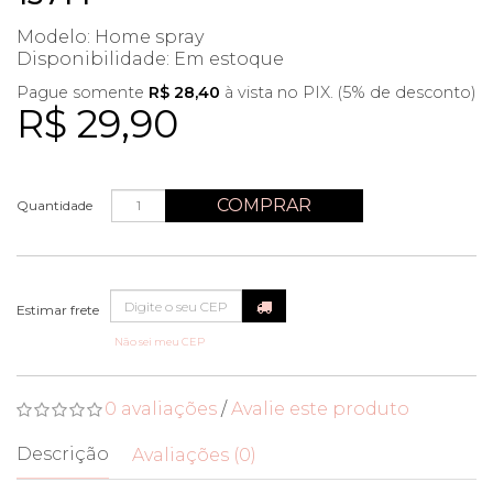
Modelo: Home spray
Disponibilidade:
Em estoque
Pague somente
R$ 28,40
à vista no PIX. (5% de desconto)
R$ 29,90
COMPRAR
Quantidade
Não sei meu CEP
0 avaliações
/
Avalie este produto
Descrição
Avaliações (0)