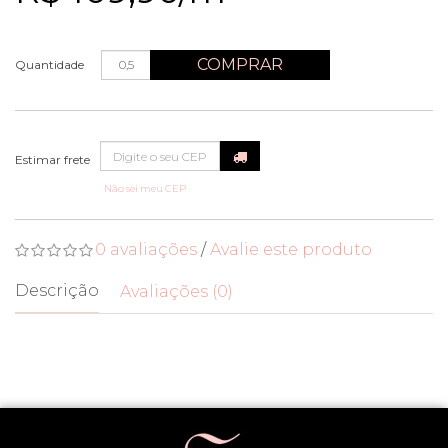
COMPRAR
Quantidade
Não sei meu CEP
0 avaliações
/
Avalie este produto
Descrição
Avaliações (0)