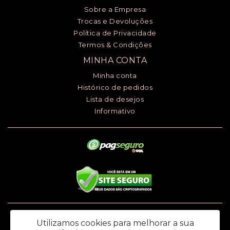
Sobre a Empresa
Trocas e Devoluções
Política de Privacidade
Termos & Condições
MINHA CONTA
Minha conta
Histórico de pedidos
Lista de desejos
Informativo
Luciana Henrique dos Santos ME - CNPJ: 24.868.148/0001-00 - I.E.:
Utilizamos cookies para melhorar a sua
669.979.145.118