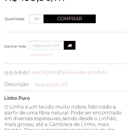
COMPRAR
Quantidade
Não sei meu CEP
0 avaliações
/
Avalie este produto
Descrição
Avaliações (0)
Linho Puro
O Linho é um tecido muito nobre, fabricado a
partir de uma fibra natural. Pode ser encontrado
em diversas espessuras, sendo desde o Linhão,
mais grosso, até a Cambraia de Linho, mais