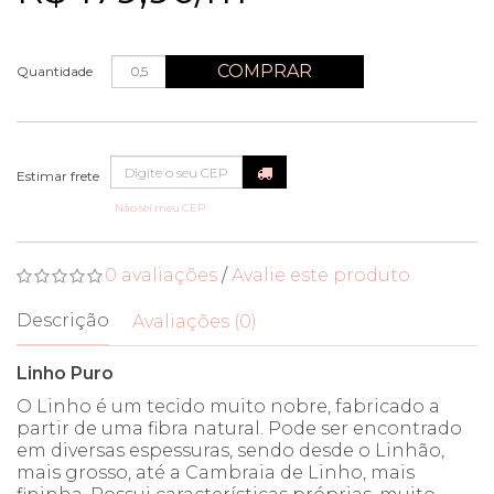
COMPRAR
Quantidade
Não sei meu CEP
0 avaliações
/
Avalie este produto
Descrição
Avaliações (0)
Linho Puro
O Linho é um tecido muito nobre, fabricado a
partir de uma fibra natural. Pode ser encontrado
em diversas espessuras, sendo desde o Linhão,
mais grosso, até a Cambraia de Linho, mais