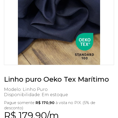
Linho puro Oeko Tex Marítimo
Modelo: Linho Puro
Disponibilidade:
Em estoque
Pague somente
R$ 170,90
à vista no PIX. (5% de
desconto)
R$ 179,90/m