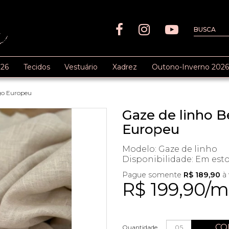
26
Tecidos
Vestuário
Xadrez
Outono-Inverno 2026
igo Europeu
Gaze de linho Be
Europeu
Modelo: Gaze de linho
Disponibilidade:
Em est
Pague somente
R$ 189,90
à 
R$ 199,90/m
CO
Quantidade