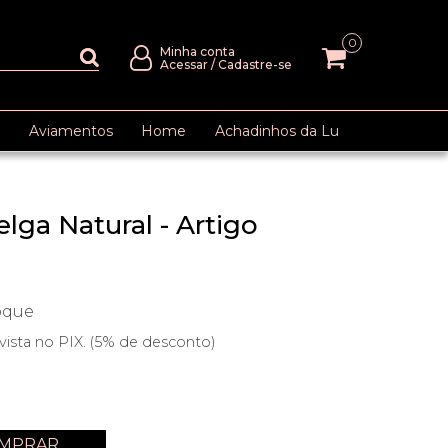
0
Minha conta
Acessar
/
Cadastre-se
Aviamentos
Home
Achadinhos da Lu
lga Natural - Artigo
oque
vista no PIX. (5% de desconto)
MPRAR