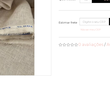
Não sei meu CEP
0 avaliações
/
A