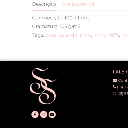
Descrição
Avaliações (0)
Composição: 100% linho
Gramatura: 105 g/m2
Tags:
gaze
,
gaze de linho
,
linho 100%
,
li
FALE
Cont
(15) 3
(15) 9