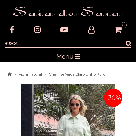
0
Menu
Fibra natural
Chemise Verde Claro Linho Puro
-30%