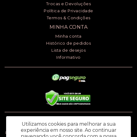
Trocas e Devoluções
Política de Privacidade
Termos & Condições
MINHA CONTA
Minha conta
Histórico de pedidos
Lista de desejos
Informativo
Luciana Henrique dos Santos ME - CNPJ: 24.868.148/0001-00 - I.E.:
Utilizamos cookies para melhorar a sua
669.979.145.118
experiência em nosso site.
Ao continuar
Rua Ana Monteiro de Carvalho, 91 - Jardim Santa Rosália – Sorocaba / SP -
navegando você concorda com a nossa