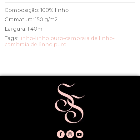
Composição: 100% linho
Gramatura: 150 g/m2
Largura: 1,40m
Tags:
linho-linho puro-cambraia de linho-
cambraia de linho puro