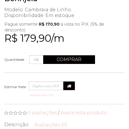
Modelo: Cambraia de Linho
Disponibilidade:
Em estoque
Pague somente
R$ 170,90
à vista no PIX. (5% de
desconto)
R$ 179,90/m
COMPRAR
Quantidade
Não sei meu CEP
0 avaliações
/
Avalie este produto
Descrição
Avaliações (0)