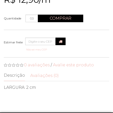
COMPRAR
Quantidade
Não sei meu CEP
0 avaliações
/
Avalie este produto
Descrição
Avaliações (0)
LARGURA: 2 cm