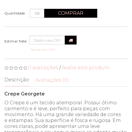
COMPRAR
Quantidade
Não sei meu CEP
0 avaliações
/
Avalie este produto
Descrição
Avaliações (0)
Crepe Georgete
O Crepe é um tecido atemporal. Possui ótimo
caimento e é leve, perfeito para peças com
movimento. Há uma grande variedade de cores
e estampas. Sua superfície é fosca e rugosa. Em
cores claras, pode apresentar uma leve