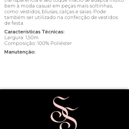
transparência e seu toque macio se adapta muito
bem à moda casual em peças mais soltinhas,
como: vestidos, blusas, calças e saias. Pode
também ser utilizado na confecção de vestidos
de festa.
Características Técnicas:
Largura: 1,50m
Composição: 100% Poliéster
Manutenção: