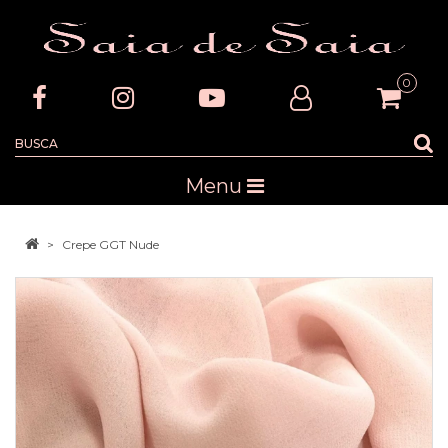
0
Menu
Crepe GGT Nude