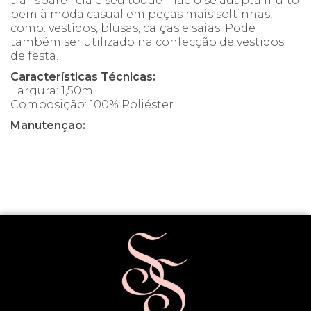
transparência e seu toque macio se adapta muito
bem à moda casual em peças mais soltinhas,
como: vestidos, blusas, calças e saias. Pode
também ser utilizado na confecção de vestidos
de festa.
Características Técnicas:
Largura: 1,50m
Composição: 100% Poliéster
Manutenção: