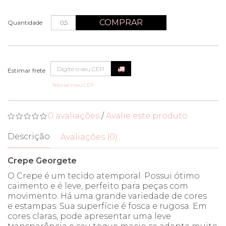
COMPRAR
Quantidade
Não sei meu CEP
0 avaliações
/
Avalie este produto
Descrição
Avaliações (0)
Crepe Georgete
O Crepe é um tecido atemporal. Possui ótimo
caimento e é leve, perfeito para peças com
movimento. Há uma grande variedade de cores
e estampas. Sua superfície é fosca e rugosa. Em
cores claras, pode apresentar uma leve