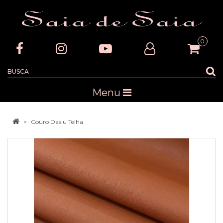
0
Menu
Couro Daslu Telha