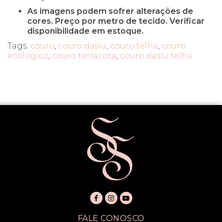
As imagens podem sofrer alterações de
cores. Preço por metro de tecido. Verificar
disponibilidade em estoque.
Tags:
couro
,
couro daslu
,
couro telha
,
couro
ecológico
,
couro terracota
,
couro daslu telha
FALE CONOSCO