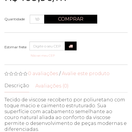
COMPRAR
Quantidade
Não sei meu CEP
0 avaliações
/
Avalie este produto
Descrição
Avaliações (0)
Tecido de viscose recoberto por poliuretano com
toque macio e caimento estruturado. Sua
superfície com acabamento semelhante ao
couro natural aliada ao conforto da viscose
permite o desenvolvimento de peças modernas e
diferenciadas.