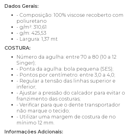
Dados Gerais:
- Composição: 100% viscose recoberto com
poliuretano
- g/m²: 310,61
- g/m: 425,53
- Largura: 1,37 mt
COSTURA:
Número da agulha: entre 70 a 80 (10 a 12
Singer);
- Ponta da agulha: bola pequena (SES);
- Pontos por centímetro: entre 3,0 a 4,0;
- Regular a tensão das linhas superior e
inferior;
- Ajustar a pressão do calcador para evitar o
franzimento das costuras;
- Verificar para que o dente transportador
não marque o tecido;
- Utilizar uma margem de costura de no
mínimo 12 mm.
Informações Adcionais: