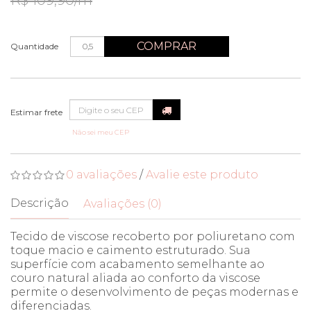
R$ 109,90/m
COMPRAR
Quantidade
Não sei meu CEP
0 avaliações
/
Avalie este produto
Descrição
Avaliações (0)
Tecido de viscose recoberto por poliuretano com
toque macio e caimento estruturado. Sua
superfície com acabamento semelhante ao
couro natural aliada ao conforto da viscose
permite o desenvolvimento de peças modernas e
diferenciadas.