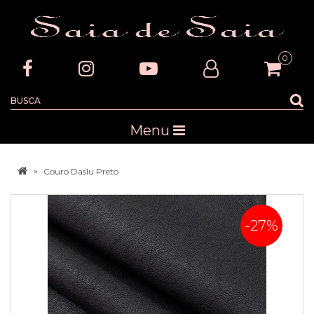
0
Menu
Couro Daslu Preto
-27%