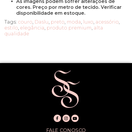
As imagens podem sofrer alterações de
cores. Preço por metro de tecido. Verificar
disponibilidade em estoque.
Tags:
couro
,
Daslu
,
preto
,
moda
,
luxo
,
acessório
,
estilo
,
elegância
,
produto premium
,
alta
qualidade
FALE CONOSCO