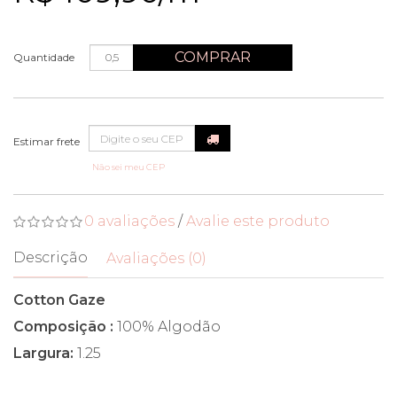
COMPRAR
Quantidade
Não sei meu CEP
0 avaliações
/
Avalie este produto
Descrição
Avaliações (0)
Cotton Gaze
Composição :
100% Algodão
Largura:
1.25