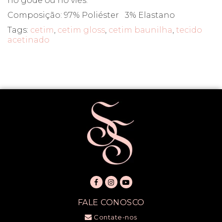
no godê ou no viés.
Composição: 97% Poliéster 3% Elastano
Tags:
cetim
,
cetim gloss
,
cetim baunilha
,
tecido
acetinado
FALE CONOSCO
Contate-nos