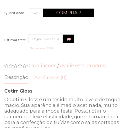
COMPRAR
Quantidade
Não sei meu CEP
0 avaliações
/
Avalie este produto
Descrição
Avaliações (0)
Cetim Gloss
O Cetim Gloss é um tecido muito leve e de toque
macio. Sua aparência é médio acetinada, muito
adequado para a moda festa. Possui ótimo
caimento e leve elasticidade, que o tornam ideal
para a confecção de fluídas como saias cortadas