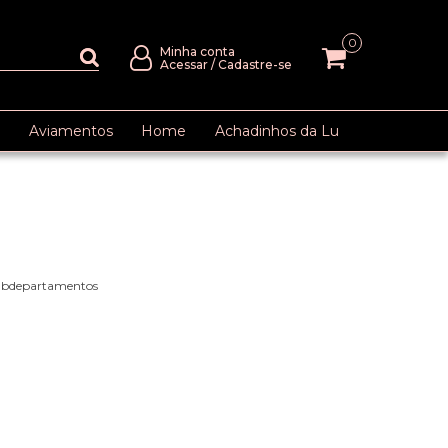
0
Minha conta
Acessar
/
Cadastre-se
Aviamentos
Home
Achadinhos da Lu
subdepartamentos