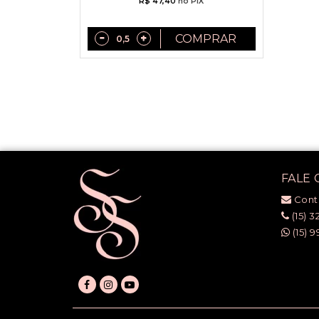
R$ 47,40
no PIX
COMPRAR
FALE
Cont
(15) 3
(15) 9