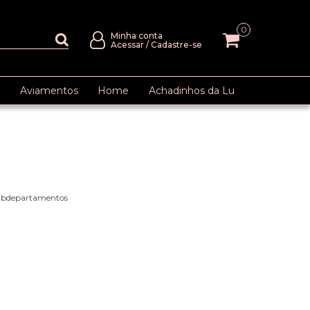
0
Minha conta
Acessar
/
Cadastre-se
Aviamentos
Home
Achadinhos da Lu
subdepartamentos