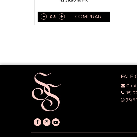
R$ 56,90
no PIX
COMPRAR
FALE
Cont
(15) 3
(15) 9