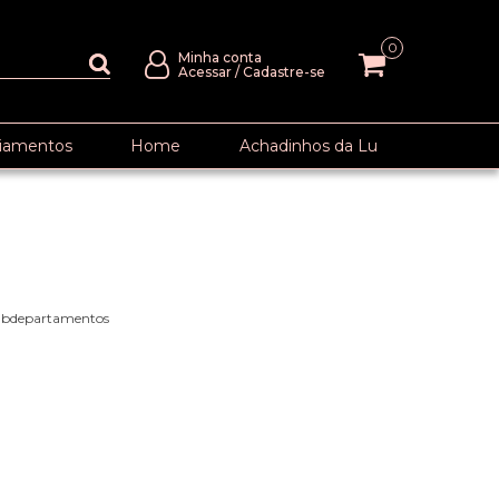
0
Minha conta
Acessar
/
Cadastre-se
iamentos
Home
Achadinhos da Lu
subdepartamentos