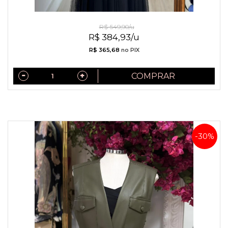
Colete de Couro com Cinto Preto
R$ 549,90/u
R$ 384,93/u
R$ 365,68
no PIX
COMPRAR
-30%