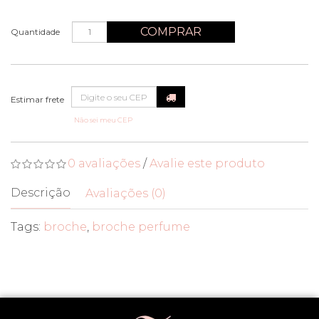
COMPRAR
Quantidade
Não sei meu CEP
0 avaliações
/
Avalie este produto
Descrição
Avaliações (0)
Tags:
broche
,
broche perfume