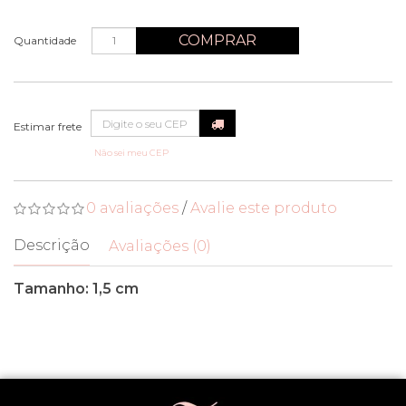
COMPRAR
Quantidade
Não sei meu CEP
0 avaliações
/
Avalie este produto
Descrição
Avaliações (0)
Tamanho: 1,5 cm