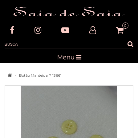
0
Menu
Botão Manteiga P 13661