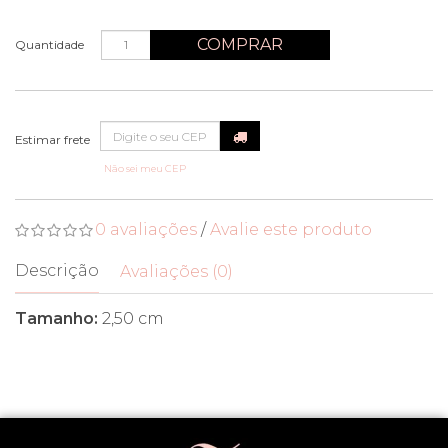
COMPRAR
Quantidade
Não sei meu CEP
0 avaliações
/
Avalie este produto
Descrição
Avaliações (0)
Tamanho:
2,50 cm