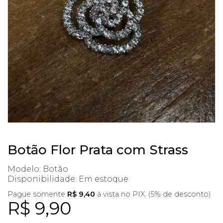
Botão Flor Prata com Strass
Modelo: Botão
Disponibilidade:
Em estoque
Pague somente
R$ 9,40
à vista no PIX. (5% de desconto)
R$ 9,90